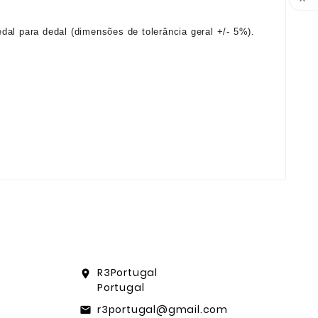

dal para dedal (dimensões de tolerância geral +/- 5%).
R3Portugal
location_on
Portugal
r3portugal@gmail.com
email