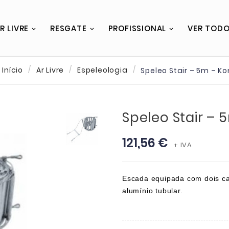
R LIVRE
RESGATE
PROFISSIONAL
VER TOD
Início
Ar Livre
Espeleologia
Speleo Stair – 5m – K
Speleo Stair – 
121,56 €
+ IVA
Escada equipada com dois c
alumínio tubular.