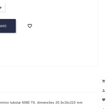

INHO



umínio tubular 6060 T6, dimensões 20,5x16x210 mm