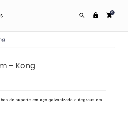
0



OS
ong
5m – Kong
abos de suporte em aço galvanizado e degraus em