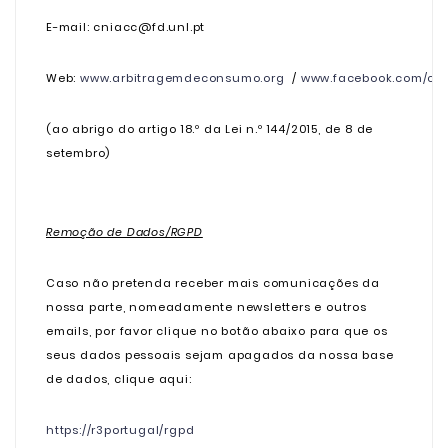
E-mail: cniacc@fd.unl.pt
Web:
www.arbitragemdeconsumo.org
/
www.facebook.com/cn
(ao abrigo do artigo 18.º da Lei n.º 144/2015, de 8 de
setembro)
Remoção de Dados/RGPD
Caso não pretenda receber mais comunicações da
nossa parte, nomeadamente newsletters e outros
emails, por favor clique no botão abaixo para que os
seus dados pessoais sejam apagados da nossa base
de dados, clique aqui:
https://r3portugal/rgpd