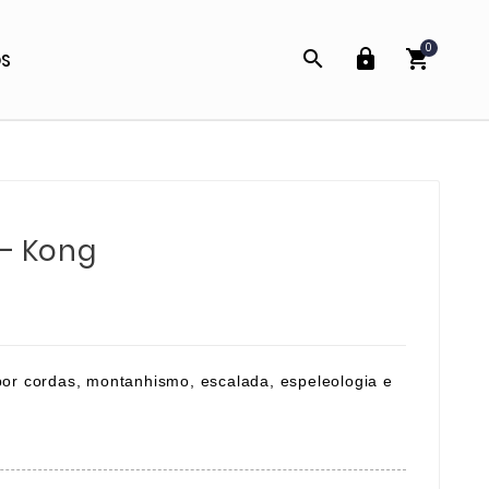
0



OS
 – Kong
por cordas, montanhismo, escalada, espeleologia e