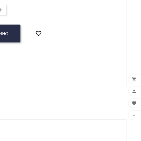

INHO



