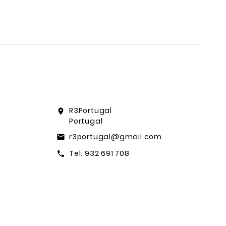
R3Portugal
location_on
Portugal
r3portugal@gmail.com
email
Tel. 932 691 708
call