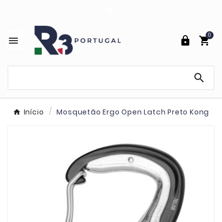

0




Início
Mosquetão Ergo Open Latch Preto Kong