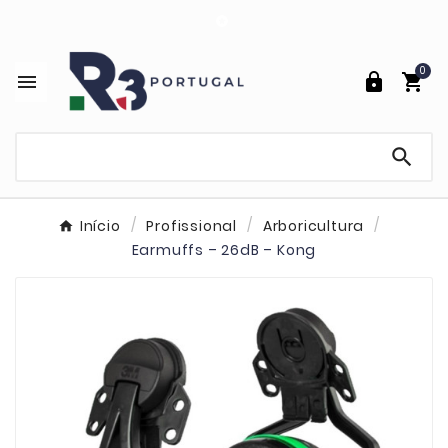

0




Início
Profissional
Arboricultura
Earmuffs – 26dB – Kong