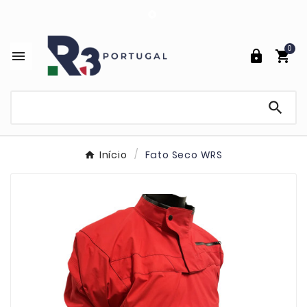

0




Início
Fato Seco WRS