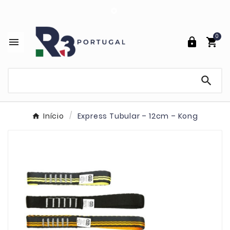

0




Início
Express Tubular – 12cm – Kong