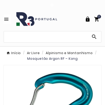

0




Início
Ar Livre
Alpinismo e Montanhismo
Mosquetão Argon RF – Kong