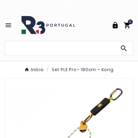

0




Início
Set PLE Pro– 180cm – Kong