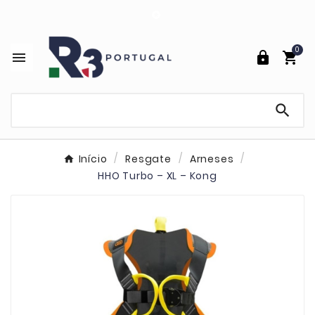

0




Início
Resgate
Arneses
HHO Turbo – XL – Kong