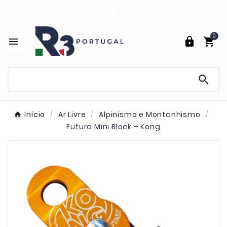

0




Início
Ar Livre
Alpinismo e Montanhismo
Futura Mini Block – Kong