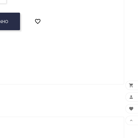

INHO



