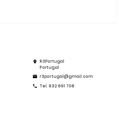
R3Portugal
location_on
Portugal
r3portugal@gmail.com
email
Tel. 932 691 708
call