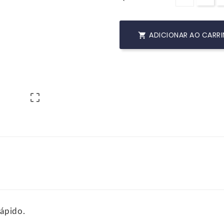
ADICIONAR AO CARR


rápido.