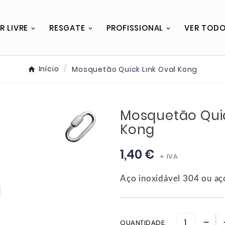
R LIVRE
RESGATE
PROFISSIONAL
VER TOD
Início
Mosquetão Quick Link Oval Kong
Mosquetão Quic
Kong
1,40 €
+ IVA
Aço inoxidável 304 ou aço
QUANTIDADE: