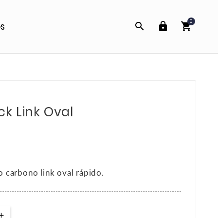
0



OS
k Link Oval
 carbono link oval rápido.