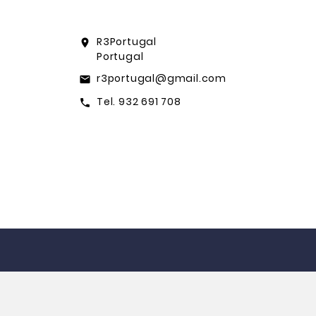
R3Portugal
location_on
Portugal
r3portugal@gmail.com
email
Tel. 932 691 708
call