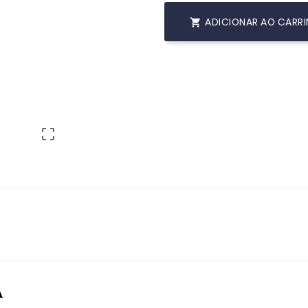
ADICIONAR AO CARR


A