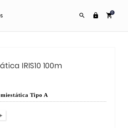
0



OS
tica IRIS10 100m
miestática Tipo A