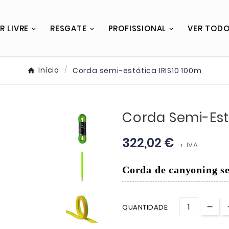
R LIVRE
RESGATE
PROFISSIONAL
VER TOD
Início
Corda semi-estática IRIS10 100m
Corda Semi-Está
322,02 €
+ IVA
Corda de canyoning se
QUANTIDADE: