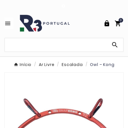

0




Início
Ar Livre
Escalada
Owl – Kong