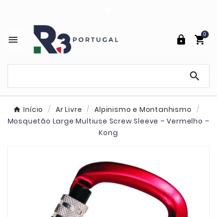

0




Início
Ar Livre
Alpinismo e Montanhismo
Mosquetão Large Multiuse Screw Sleeve – Vermelho –
Kong