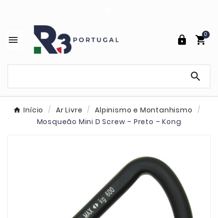

0




Início
Ar Livre
Alpinismo e Montanhismo
Mosqueão Mini D Screw – Preto – Kong