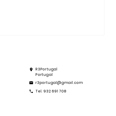
R3Portugal
location_on
Portugal
r3portugal@gmail.com
email
Tel. 932 691 708
call