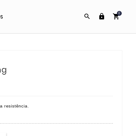
0



OS
ng
a resistência.