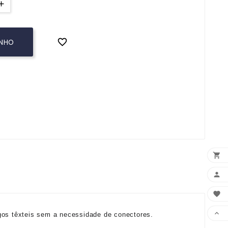

INHO




igos têxteis sem a necessidade de conectores.