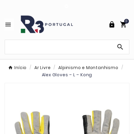

0




Início
Ar Livre
Alpinismo e Montanhismo
Alex Gloves – L – Kong