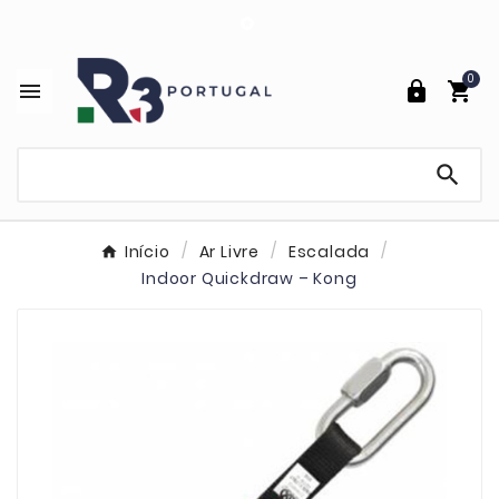

0




Início
Ar Livre
Escalada
Indoor Quickdraw – Kong