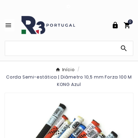

0




Início
Corda Semi-estática | Diâmetro 10,5 mm Forza 100 M
KONG Azul