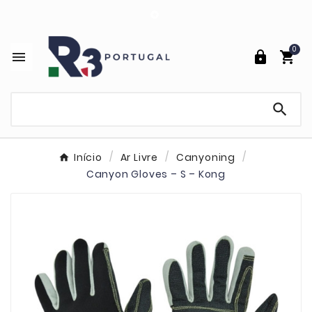

0




Início
Ar Livre
Canyoning
Canyon Gloves – S – Kong